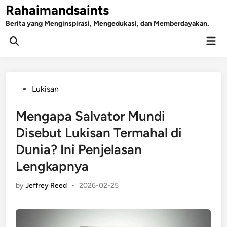
Skip
Rahaimandsaints
to
Berita yang Menginspirasi, Mengedukasi, dan Memberdayakan.
content
Mai
Open
Men
Search
Posted
Lukisan
in
Mengapa Salvator Mundi
Disebut Lukisan Termahal di
Dunia? Ini Penjelasan
Lengkapnya
by
Jeffrey Reed
•
2026-02-25