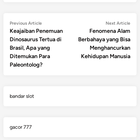
Post
Previous
Nex
Previous Article
Next Article
article:
artic
Keajaiban Penemuan
Fenomena Alam
navigation
Dinosaurus Tertua di
Berbahaya yang Bisa
Brasil, Apa yang
Menghancurkan
Ditemukan Para
Kehidupan Manusia
Paleontolog?
bandar slot
gacor 777