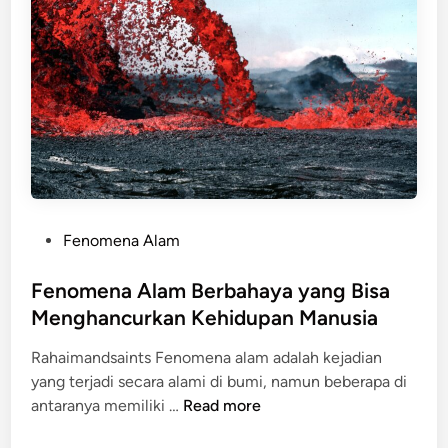
b
i
e
i
n
s
l
t
t
a
a
h
n
G
e
(
a
t
P
m
i
l
i
c
a
n
n
g
P
Fenomena Alam
e
D
o
t
e
s
Fenomena Alam Berbahaya yang Bisa
X
n
t
Menghancurkan Kehidupan Manusia
)
g
e
,
a
Rahaimandsaints Fenomena alam adalah kejadian
d
H
n
yang terjadi secara alami di bumi, namun beberapa di
i
i
U
F
antaranya memiliki …
Read more
n
p
p
e
o
d