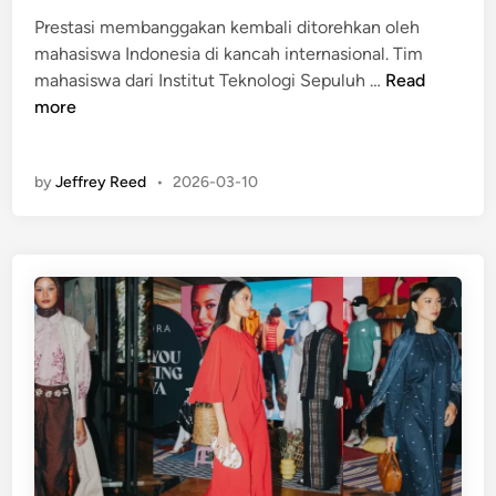
u
a
i
Prestasi membanggakan kembali ditorehkan oleh
d
i
n
mahasiswa Indonesia di kancah internasional. Tim
i
P
K
mahasiswa dari Institut Teknologi Sepuluh …
Read
T
e
a
more
a
r
l
h
a
a
u
d
by
Jeffrey Reed
•
2026-03-10
h
n
a
k
2
b
a
0
a
n
2
n
P
6
e
y
s
a
e
n
r
g
t
S
a
i
d
a