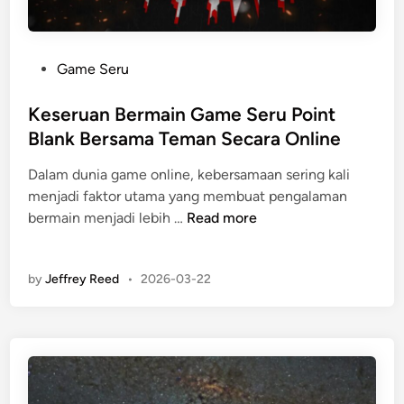
a
k
i
K
n
e
P
Game Seru
e
m
o
r
e
s
Keseruan Bermain Game Seru Point
T
n
t
Blank Bersama Teman Secara Online
e
a
e
r
n
Dalam dunia game online, kebersamaan sering kali
d
a
g
menjadi faktor utama yang membuat pengalaman
i
t
a
K
bermain menjadi lebih …
Read more
n
a
n
e
s
V
s
d
a
by
Jeffrey Reed
•
2026-03-22
e
e
l
r
n
e
u
g
n
a
a
c
n
n
i
B
R
a