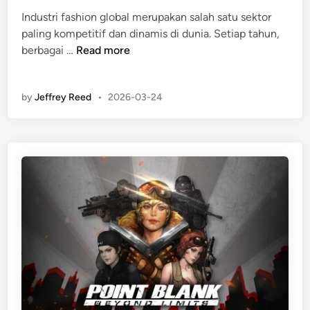
d
a
i
Industri fashion global merupakan salah satu sektor
e
a
n
paling kompetitif dan dinamis di dunia. Setiap tahun,
n
n
A
berbagai …
Read more
g
D
p
a
o
a
n
l
by
Jeffrey Reed
•
2026-03-24
S
G
a
a
o
r
j
l
a
C
3
a
M
n
e
t
r
i
e
k
k
u
D
n
e
t
s
u