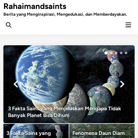
Skip
Rahaimandsaints
to
Berita yang Menginspirasi, Mengedukasi, dan Memberdayakan.
content
Mai
Open
Men
Search
3 Fakta Sains yang Menjelaskan Mengapa Tidak
Banyak Planet Bisa Dihuni
3 Fakta Sains yang
Fenomena Daun Diam