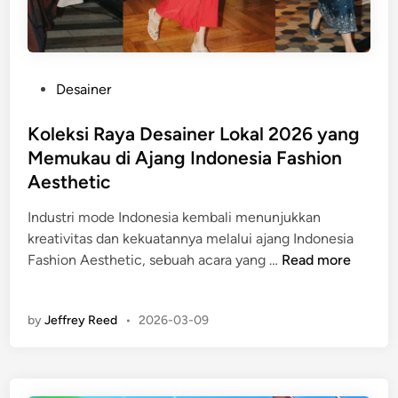
a
p
r
M
i
e
1
n
P
Desainer
0
g
o
N
u
s
Koleksi Raya Desainer Lokal 2026 yang
e
b
t
Memukau di Ajang Indonesia Fashion
g
a
e
a
Aesthetic
h
d
r
P
i
Industri mode Indonesia kembali menunjukkan
a
e
n
kreativitas dan kekuatannya melalui ajang Indonesia
,
r
K
Fashion Aesthetic, sebuah acara yang …
Read more
I
a
o
T
d
l
S
a
by
Jeffrey Reed
•
2026-03-09
e
R
b
k
a
a
s
i
n
i
h
M