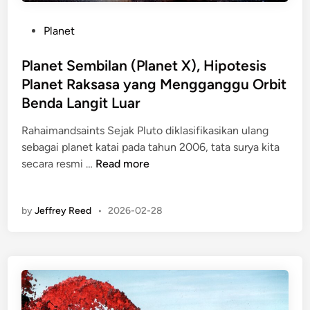
n
n
b
g
i
P
Planet
y
I
a
o
G
n
2
s
Planet Sembilan (Planet X), Hipotesis
a
d
0
t
Planet Raksasa yang Mengganggu Orbit
m
o
2
e
e
Benda Langit Luar
n
6
d
S
e
i
Rahaimandsaints Sejak Pluto diklasifikasikan ulang
e
s
n
sebagai planet katai pada tahun 2006, tata surya kita
r
i
P
secara resmi …
Read more
u
a
l
U
F
a
n
a
by
Jeffrey Reed
•
2026-02-28
n
t
s
e
u
h
t
k
i
S
P
o
e
e
n
m
c
A