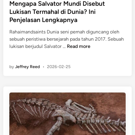
s
Mengapa Salvator Mundi Disebut
y
a
t
Lukisan Termahal di Dunia? Ini
a
n
e
n
Penjelasan Lengkapnya
g
d
g
M
i
Rahaimandsaints Dunia seni pernah diguncang oleh
B
e
n
sebuah peristiwa bersejarah pada tahun 2017. Sebuah
i
n
M
lukisan berjudul Salvator …
Read more
s
g
e
a
g
n
M
a
by
Jeffrey Reed
•
2026-02-25
g
e
n
a
n
g
p
g
g
a
h
u
S
a
O
a
n
r
l
c
b
v
u
i
a
r
t
t
k