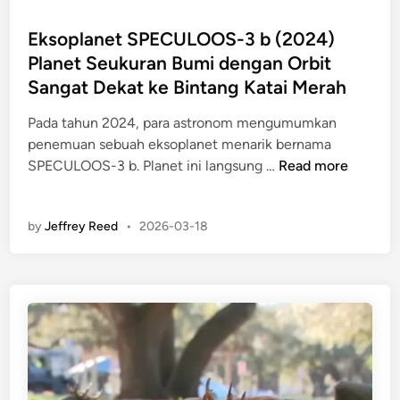
e
o
R
c
s
Eksoplanet SPECULOOS-3 b (2024)
o
a
t
Planet Seukuran Bumi dengan Orbit
g
r
e
u
Sangat Dekat ke Bintang Katai Merah
a
d
e
O
i
Pada tahun 2024, para astronom mengumumkan
P
n
n
penemuan sebuah eksoplanet menarik bernama
l
l
E
SPECULOOS-3 b. Planet ini langsung …
Read more
a
i
k
n
n
s
e
e
by
Jeffrey Reed
•
2026-03-18
o
t
p
B
l
e
a
r
n
m
e
a
t
s
S
s