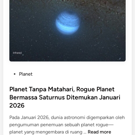
e
e
d
r
p
i
m
u
L
a
t
i
i
a
g
n
s
a
G
i
C
a
T
h
m
e
a
e
r
m
P
Planet
S
b
p
o
e
a
i
s
Planet Tanpa Matahari, Rogue Planet
r
i
o
t
Bermassa Saturnus Ditemukan Januari
u
k
n
e
P
2026
d
s
d
o
i
i
Pada Januari 2026, dunia astronomi digemparkan oleh
i
I
n
pengumuman penemuan sebuah planet rogue—
n
n
P
planet yang mengembara di ruang …
Read more
t
d