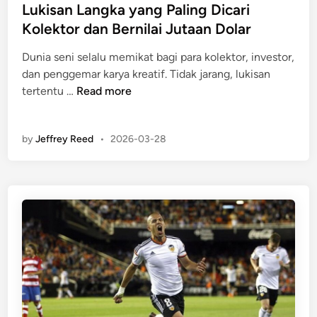
s
Lukisan Langka yang Paling Dicari
a
e
t
Kolektor dan Bernilai Jutaan Dolar
k
t
e
b
B
Dunia seni selalu memikat bagi para kolektor, investor,
d
i
i
dan penggemar karya kreatif. Tidak jarang, lukisan
i
r
s
L
tertentu …
Read more
n
S
a
u
a
D
k
l
i
by
Jeffrey Reed
•
2026-03-28
i
a
h
s
t
u
a
I
n
n
d
i
L
:
a
P
n
e
g
n
k
j
a
e
y
l