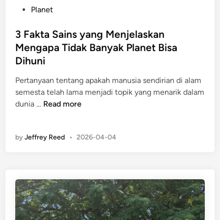
P
Planet
o
s
3 Fakta Sains yang Menjelaskan
t
Mengapa Tidak Banyak Planet Bisa
e
Dihuni
d
i
Pertanyaan tentang apakah manusia sendirian di alam
n
semesta telah lama menjadi topik yang menarik dalam
3
dunia …
Read more
F
a
by
Jeffrey Reed
•
2026-04-04
k
t
a
S
a
i
n