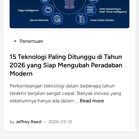
t
n
M
k
K
e
e
u
m
B
n
b
i
o
u
n
P
Penemuan
d
a
t
o
a
t
a
s
15 Teknologi Paling Ditunggu di Tahun
n
I
n
t
2026 yang Siap Mengubah Peradaban
P
g
g
e
e
Modern
u
K
d
r
a
a
i
Perkembangan teknologi dalam beberapa tahun
k
n
t
n
terakhir berjalan sangat cepat. Banyak inovasi yang
e
a
a
1
sebelumnya hanya ada dalam …
Read more
m
J
i
5
b
a
M
T
a
t
e
by
Jeffrey Reed
•
2026-03-12
e
n
u
r
k
g
h
a
n
a