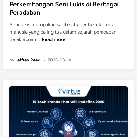
t
Perkembangan Seni Lukis di Berbagai
k
g
e
s
Peradaban
a
d
t
n
i
Seni lukis merupakan salah satu bentuk ekspresi
r
O
n
manusia yang paling tua dalam sejarah peradaban.
e
r
A
Sejak ribuan …
Read more
m
b
s
d
i
a
i
t
by
Jeffrey Reed
•
2026-03-14
l
F
S
U
l
a
s
o
n
u
r
g
l
i
a
L
d
t
u
a
D
k
y
e
i
a
k
s
n
a
a
g