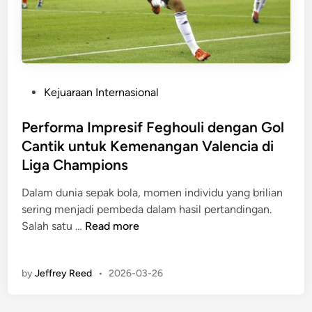
a
a
n
s
g
a
P
n
a
I
P
Kejuaraan Internasional
l
l
o
i
m
s
Performa Impresif Feghouli dengan Gol
n
i
t
Cantik untuk Kemenangan Valencia di
g
a
e
D
Liga Champions
h
d
i
d
i
Dalam dunia sepak bola, momen individu yang brilian
c
a
n
sering menjadi pembeda dalam hasil pertandingan.
a
n
P
Salah satu …
Read more
r
F
e
i
a
r
K
k
by
Jeffrey Reed
•
2026-03-26
f
o
t
o
l
a
r
e