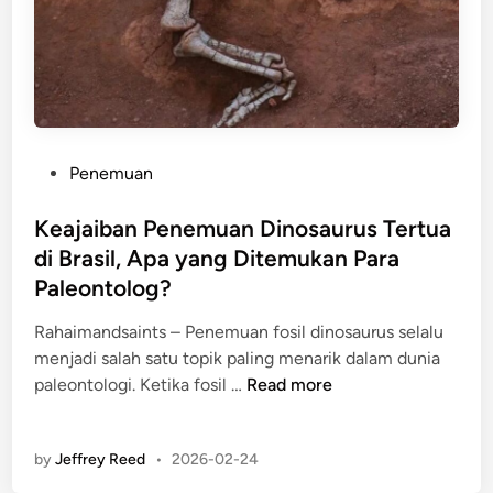
B
o
a
e
r
n
n
M
K
d
u
e
a
n
h
L
d
i
a
P
Penemuan
i
d
n
o
D
u
g
s
Keajaiban Penemuan Dinosaurus Tertua
i
p
i
t
di Brasil, Apa yang Ditemukan Para
s
a
t
e
e
Paleontolog?
n
L
d
b
M
u
i
Rahaimandsaints – Penemuan fosil dinosaurus selalu
u
a
a
n
menjadi salah satu topik paling menarik dalam dunia
t
n
r
K
paleontologi. Ketika fosil …
Read more
L
u
e
u
s
a
k
i
by
Jeffrey Reed
•
2026-02-24
j
i
a
a