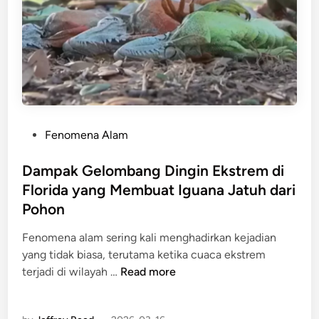
P
a
E
S
C
a
U
t
L
u
O
r
O
n
S
u
P
Fenomena Alam
-
s
o
3
D
s
Dampak Gelombang Dingin Ekstrem di
b
i
t
Florida yang Membuat Iguana Jatuh dari
(
t
e
2
Pohon
e
d
0
m
i
Fenomena alam sering kali menghadirkan kejadian
2
u
n
yang tidak biasa, terutama ketika cuaca ekstrem
4
k
D
terjadi di wilayah …
Read more
)
a
a
P
n
m
l
J