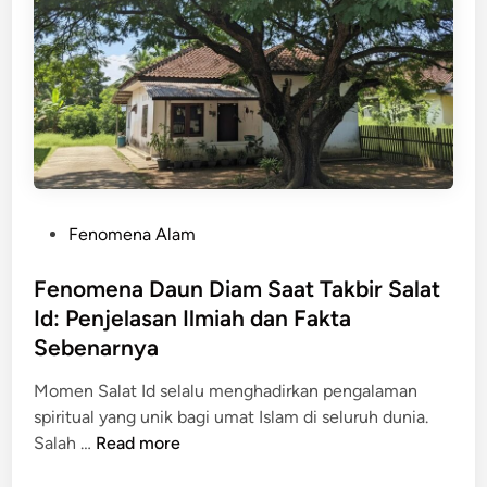
s
y
a
n
g
M
e
n
j
P
Fenomena Alam
e
o
l
s
Fenomena Daun Diam Saat Takbir Salat
a
t
Id: Penjelasan Ilmiah dan Fakta
s
e
k
Sebenarnya
d
a
i
Momen Salat Id selalu menghadirkan pengalaman
n
n
spiritual yang unik bagi umat Islam di seluruh dunia.
M
F
Salah …
Read more
e
e
n