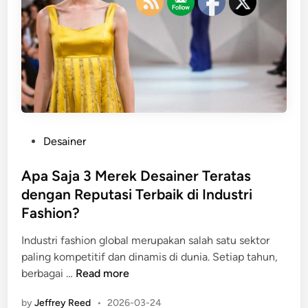
P
Desainer
o
s
Apa Saja 3 Merek Desainer Teratas
t
dengan Reputasi Terbaik di Industri
e
Fashion?
d
i
Industri fashion global merupakan salah satu sektor
n
paling kompetitif dan dinamis di dunia. Setiap tahun,
A
berbagai …
Read more
p
by
Jeffrey Reed
•
2026-03-24
a