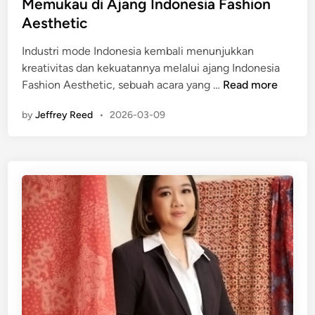
Memukau di Ajang Indonesia Fashion
T
e
e
Aesthetic
d
r
i
Industri mode Indonesia kembali menunjukkan
a
n
kreativitas dan kekuatannya melalui ajang Indonesia
t
K
Fashion Aesthetic, sebuah acara yang …
Read more
a
o
s
by
Jeffrey Reed
•
2026-03-09
l
d
e
e
k
n
s
g
i
a
R
n
a
R
y
e
a
p
D
u
e
t
s
a