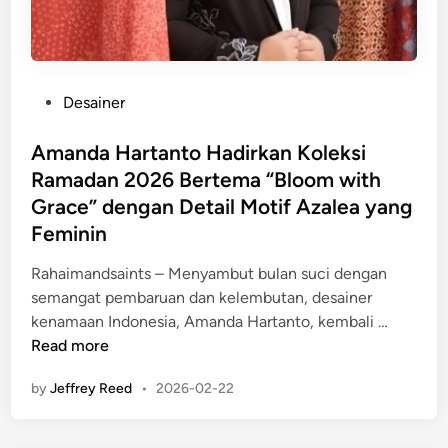
a
s
i
i
n
T
e
e
P
Desainer
r
r
o
L
b
s
Amanda Hartanto Hadirkan Koleksi
o
a
t
k
Ramadan 2026 Bertema “Bloom with
i
e
a
Grace” dengan Detail Motif Azalea yang
k
d
l
d
Feminin
i
2
i
n
0
Rahaimandsaints – Menyambut bulan suci dengan
I
2
semangat pembaruan dan kelembutan, desainer
n
6
A
kenamaan Indonesia, Amanda Hartanto, kembali …
d
y
m
Read more
u
a
a
s
by
Jeffrey Reed
•
2026-02-22
n
n
t
g
d
r
M
a
i