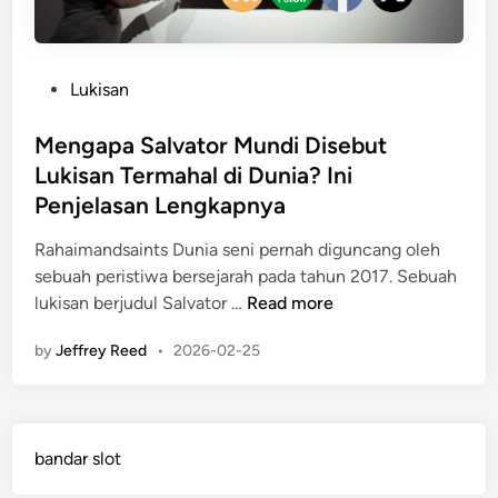
P
Lukisan
o
s
Mengapa Salvator Mundi Disebut
t
Lukisan Termahal di Dunia? Ini
e
Penjelasan Lengkapnya
d
i
Rahaimandsaints Dunia seni pernah diguncang oleh
n
sebuah peristiwa bersejarah pada tahun 2017. Sebuah
M
lukisan berjudul Salvator …
Read more
e
by
Jeffrey Reed
•
2026-02-25
n
g
a
p
bandar slot
a
S