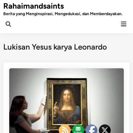
Skip
Rahaimandsaints
to
Berita yang Menginspirasi, Mengedukasi, dan Memberdayakan.
content
Mai
Open
Men
Search
Lukisan Yesus karya Leonardo