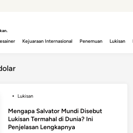
kan.
esainer
Kejuaraan Internasional
Penemuan
Lukisan
dolar
P
Lukisan
o
s
Mengapa Salvator Mundi Disebut
t
Lukisan Termahal di Dunia? Ini
e
Penjelasan Lengkapnya
d