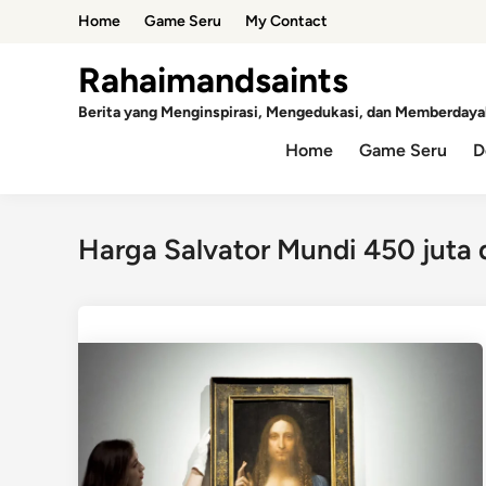
Skip
Home
Game Seru
My Contact
to
content
Rahaimandsaints
Berita yang Menginspirasi, Mengedukasi, dan Memberdaya
Home
Game Seru
D
Harga Salvator Mundi 450 juta 