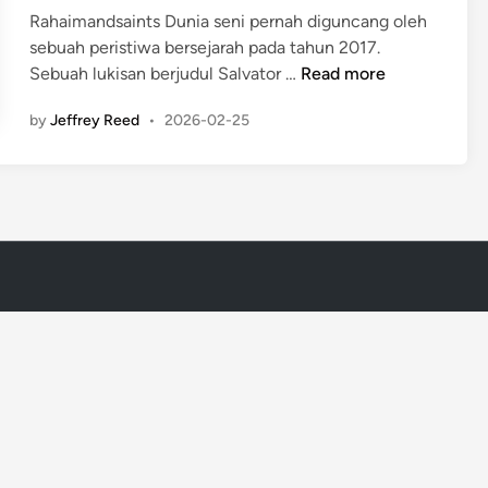
i
Rahaimandsaints Dunia seni pernah diguncang oleh
n
sebuah peristiwa bersejarah pada tahun 2017.
M
Sebuah lukisan berjudul Salvator …
Read more
e
by
Jeffrey Reed
•
2026-02-25
n
g
a
p
a
S
a
l
v
a
t
o
r
M