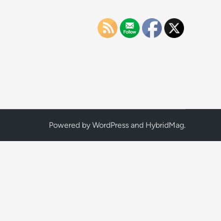
Powered by
WordPress
and
HybridMag
.