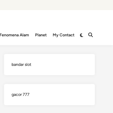
Switch
Fenomena Alam
Planet
My Contact
Open
to
Search
dark
mode
bandar slot
gacor 777