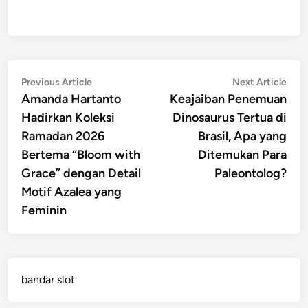
Post
Previous
Nex
Previous Article
Next Article
article:
artic
Amanda Hartanto
Keajaiban Penemuan
navigation
Hadirkan Koleksi
Dinosaurus Tertua di
Ramadan 2026
Brasil, Apa yang
Bertema “Bloom with
Ditemukan Para
Grace” dengan Detail
Paleontolog?
Motif Azalea yang
Feminin
bandar slot