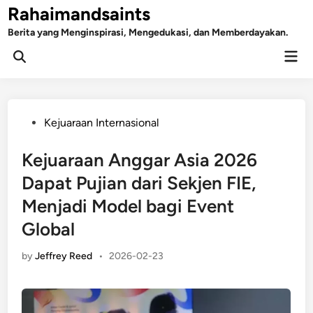
Skip
Rahaimandsaints
to
Berita yang Menginspirasi, Mengedukasi, dan Memberdayakan.
content
Mai
Open
Men
Search
Posted
Kejuaraan Internasional
in
Kejuaraan Anggar Asia 2026
Dapat Pujian dari Sekjen FIE,
Menjadi Model bagi Event
Global
by
Jeffrey Reed
•
2026-02-23