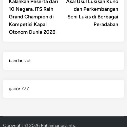
article:
artic
Kalahkan Peserta dari
Asal Usul Lukisan Kuno
navigation
10 Negara, ITS Raih
dan Perkembangan
Grand Champion di
Seni Lukis di Berbagai
Kompetisi Kapal
Peradaban
Otonom Dunia 2026
bandar slot
gacor 777
Copyright © 2026
Rahaimandsaints
.