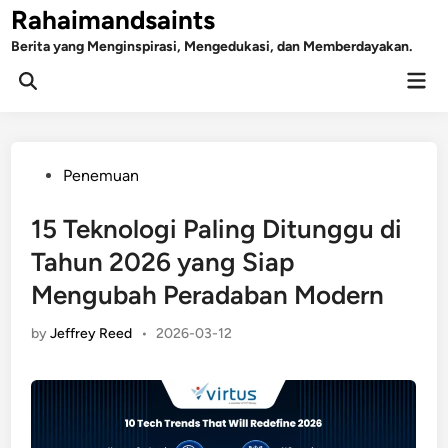
Skip
Rahaimandsaints
to
Berita yang Menginspirasi, Mengedukasi, dan Memberdayakan.
content
Mai
Open
Men
Search
Posted
Penemuan
in
15 Teknologi Paling Ditunggu di
Tahun 2026 yang Siap
Mengubah Peradaban Modern
by
Jeffrey Reed
•
2026-03-12