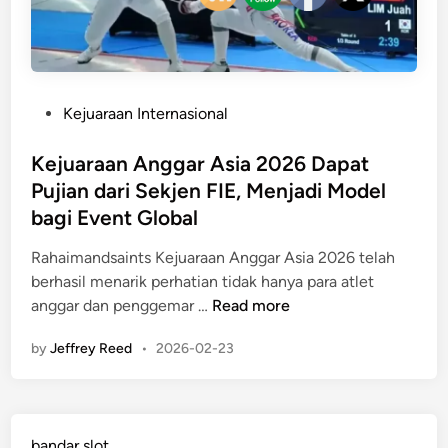
P
Kejuaraan Internasional
o
s
Kejuaraan Anggar Asia 2026 Dapat
t
Pujian dari Sekjen FIE, Menjadi Model
e
bagi Event Global
d
i
Rahaimandsaints Kejuaraan Anggar Asia 2026 telah
n
berhasil menarik perhatian tidak hanya para atlet
K
anggar dan penggemar …
Read more
e
by
Jeffrey Reed
•
2026-02-23
j
u
a
r
bandar slot