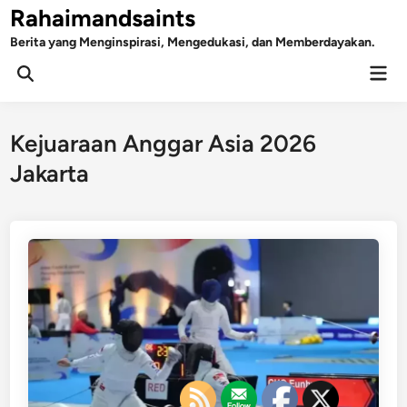
Skip
Rahaimandsaints
to
Berita yang Menginspirasi, Mengedukasi, dan Memberdayakan.
content
Mai
Open
Men
Search
Kejuaraan Anggar Asia 2026
Jakarta