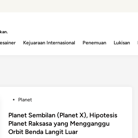
kan.
esainer
Kejuaraan Internasional
Penemuan
Lukisan
P
Planet
o
s
Planet Sembilan (Planet X), Hipotesis
t
Planet Raksasa yang Mengganggu
e
Orbit Benda Langit Luar
d