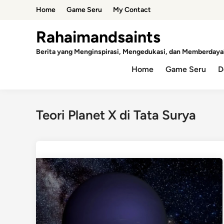
Skip
Home
Game Seru
My Contact
to
content
Rahaimandsaints
Berita yang Menginspirasi, Mengedukasi, dan Memberdaya
Home
Game Seru
D
Teori Planet X di Tata Surya