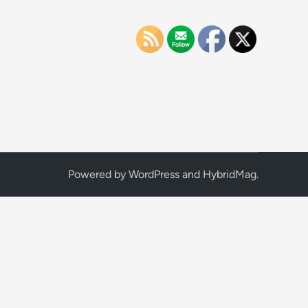
Powered by
WordPress
and
HybridMag
.