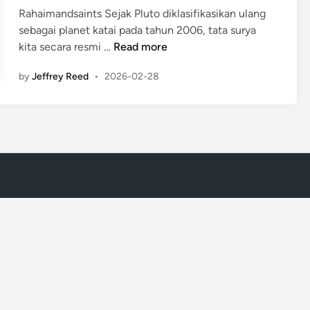
i
Rahaimandsaints Sejak Pluto diklasifikasikan ulang
n
sebagai planet katai pada tahun 2006, tata surya
P
kita secara resmi …
Read more
l
by
Jeffrey Reed
•
2026-02-28
a
n
e
t
S
e
m
b
i
l
a
n
(
P