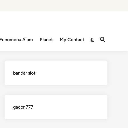
Switch
Fenomena Alam
Planet
My Contact
Open
to
Search
dark
mode
bandar slot
gacor 777