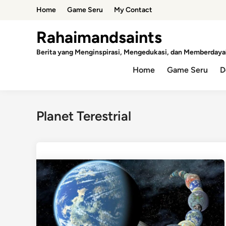
Skip
Home
Game Seru
My Contact
to
content
Rahaimandsaints
Berita yang Menginspirasi, Mengedukasi, dan Memberdaya
Home
Game Seru
D
Planet Terestrial