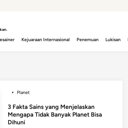
kan.
esainer
Kejuaraan Internasional
Penemuan
Lukisan
P
Planet
o
s
3 Fakta Sains yang Menjelaskan
t
Mengapa Tidak Banyak Planet Bisa
e
Dihuni
d