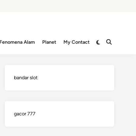
Switch
Fenomena Alam
Planet
My Contact
Open
to
Search
dark
mode
bandar slot
gacor 777