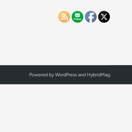
Powered by
WordPress
and
HybridMag
.