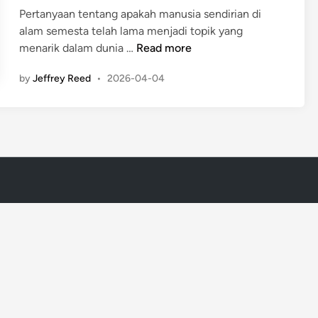
i
Pertanyaan tentang apakah manusia sendirian di
n
alam semesta telah lama menjadi topik yang
3
menarik dalam dunia …
Read more
F
by
Jeffrey Reed
•
2026-04-04
a
k
t
a
S
a
i
n
s
y
a
n
g
M