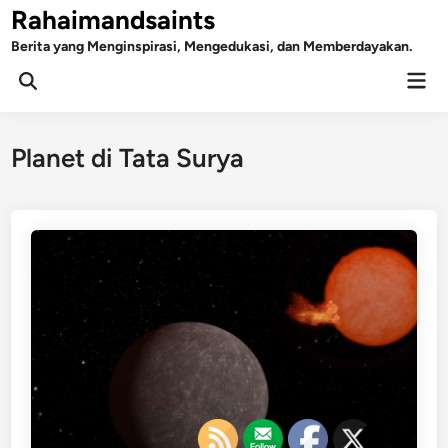
Skip
Rahaimandsaints
to
Berita yang Menginspirasi, Mengedukasi, dan Memberdayakan.
content
Mai
Open
Men
Search
Planet di Tata Surya