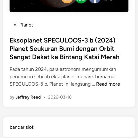
P
Planet
o
s
Eksoplanet SPECULOOS-3 b (2024)
t
Planet Seukuran Bumi dengan Orbit
e
Sangat Dekat ke Bintang Katai Merah
d
i
Pada tahun 2024, para astronom mengumumkan
n
penemuan sebuah eksoplanet menarik bernama
E
SPECULOOS-3 b. Planet ini langsung …
Read more
k
by
Jeffrey Reed
•
2026-03-18
s
o
p
l
bandar slot
a
n