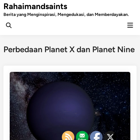
Skip
Rahaimandsaints
to
Berita yang Menginspirasi, Mengedukasi, dan Memberdayakan.
content
Mai
Open
Men
Search
Perbedaan Planet X dan Planet Nine