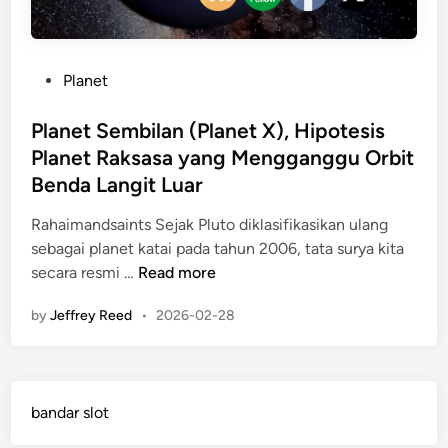
P
Planet
o
s
Planet Sembilan (Planet X), Hipotesis
t
Planet Raksasa yang Mengganggu Orbit
e
Benda Langit Luar
d
i
Rahaimandsaints Sejak Pluto diklasifikasikan ulang
n
sebagai planet katai pada tahun 2006, tata surya kita
P
secara resmi …
Read more
l
by
Jeffrey Reed
•
2026-02-28
a
n
e
t
bandar slot
S
e