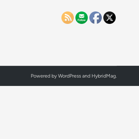
Powered by
WordPress
and
HybridMag
.