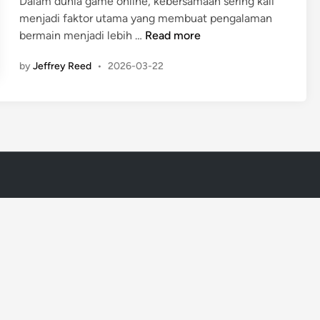
Dalam dunia game online, kebersamaan sering kali
d
menjadi faktor utama yang membuat pengalaman
i
K
bermain menjadi lebih …
Read more
n
e
by
Jeffrey Reed
•
2026-03-22
s
e
r
u
a
n
B
e
r
m
a
i
n
G
a