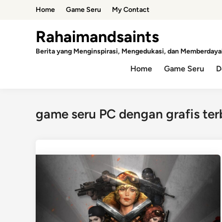
Skip
Home
Game Seru
My Contact
to
content
Rahaimandsaints
Berita yang Menginspirasi, Mengedukasi, dan Memberdaya
Home
Game Seru
D
game seru PC dengan grafis ter