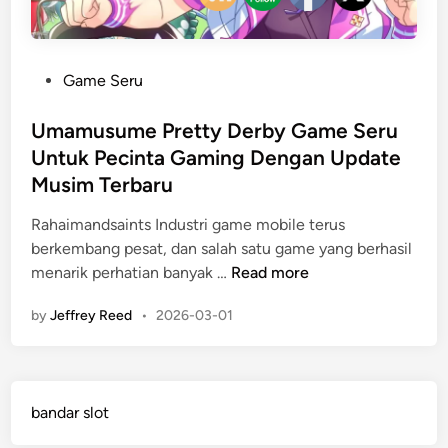
P
Game Seru
o
s
Umamusume Pretty Derby Game Seru
t
Untuk Pecinta Gaming Dengan Update
e
Musim Terbaru
d
i
Rahaimandsaints Industri game mobile terus
n
berkembang pesat, dan salah satu game yang berhasil
U
menarik perhatian banyak …
Read more
m
by
Jeffrey Reed
•
2026-03-01
a
m
u
s
bandar slot
u
m