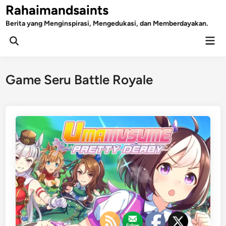
Skip
Rahaimandsaints
to
Berita yang Menginspirasi, Mengedukasi, dan Memberdayakan.
content
Mai
Open
Men
Search
Game Seru Battle Royale