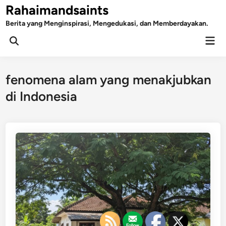
Skip
Rahaimandsaints
to
Berita yang Menginspirasi, Mengedukasi, dan Memberdayakan.
content
Mai
Open
Men
Search
fenomena alam yang menakjubkan
di Indonesia