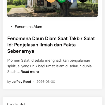
P
Fenomena Alam
o
s
Fenomena Daun Diam Saat Takbir Salat
t
Id: Penjelasan Ilmiah dan Fakta
e
Sebenarnya
d
i
Momen Salat Id selalu menghadirkan pengalaman
n
spiritual yang unik bagi umat Islam di seluruh dunia.
F
Salah …
Read more
e
by
Jeffrey Reed
•
2026-03-30
n
o
m
e
bandar slot