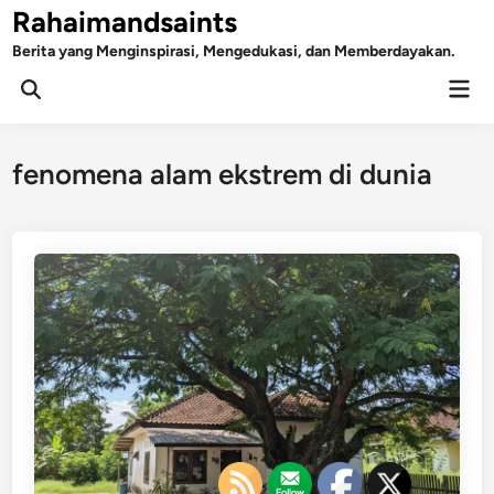
Skip
Rahaimandsaints
to
Berita yang Menginspirasi, Mengedukasi, dan Memberdayakan.
content
Mai
Open
Men
Search
fenomena alam ekstrem di dunia