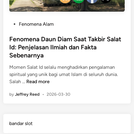
P
Fenomena Alam
o
s
Fenomena Daun Diam Saat Takbir Salat
t
Id: Penjelasan Ilmiah dan Fakta
e
Sebenarnya
d
i
Momen Salat Id selalu menghadirkan pengalaman
n
spiritual yang unik bagi umat Islam di seluruh dunia.
F
Salah …
Read more
e
by
Jeffrey Reed
•
2026-03-30
n
o
m
e
bandar slot
n
a