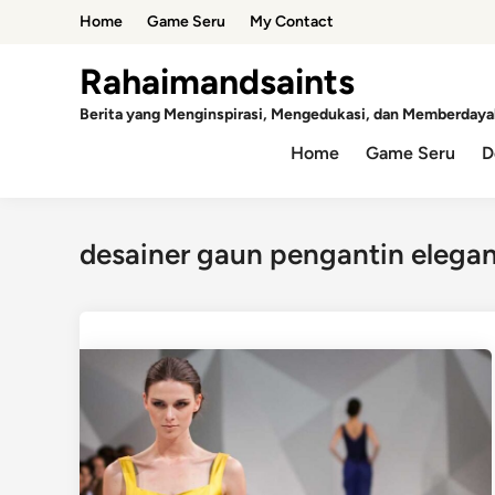
Skip
Home
Game Seru
My Contact
to
content
Rahaimandsaints
Berita yang Menginspirasi, Mengedukasi, dan Memberdaya
Home
Game Seru
D
desainer gaun pengantin elega