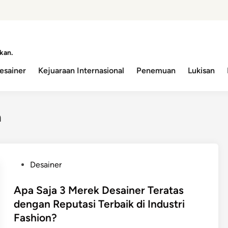
kan.
esainer
Kejuaraan Internasional
Penemuan
Lukisan
n
P
Desainer
o
s
Apa Saja 3 Merek Desainer Teratas
t
dengan Reputasi Terbaik di Industri
e
Fashion?
d