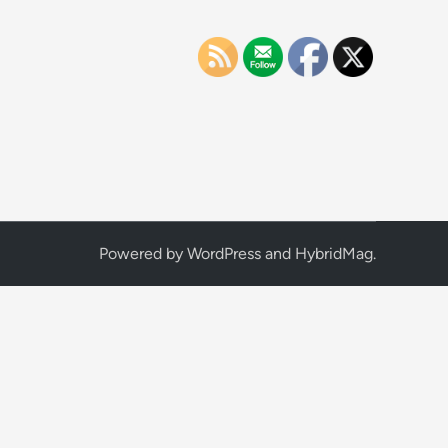
Powered by
WordPress
and
HybridMag
.