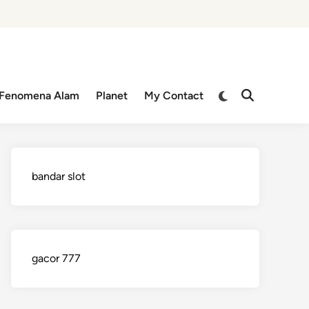
Switch
Fenomena Alam
Planet
My Contact
Open
to
Search
dark
mode
bandar slot
gacor 777